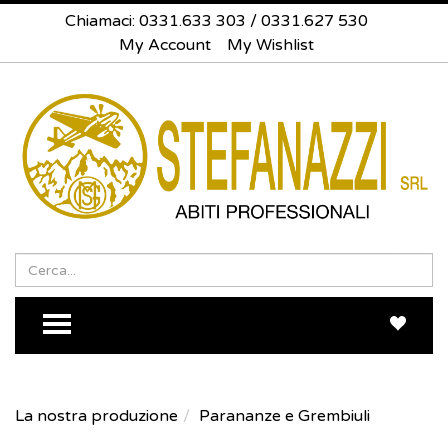
Chiamaci:
0331.633 303
/
0331.627 530
My Account
My Wishlist
Search
Sea
TOGGLE MENU
La nostra produzione
Parananze e Grembiuli