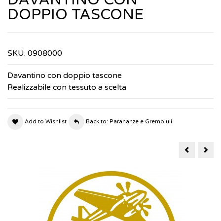
DOPPIO TASCONE
SKU:
0908000
Davantino con doppio tascone
Realizzabile con tessuto a scelta
Add to Wishlist
Back to: Parananze e Grembiuli
DAVANTIN
DAV
CON
TASCONE