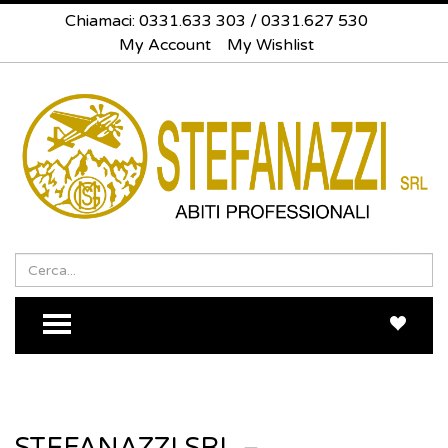
Chiamaci:
0331.633 303
/
0331.627 530
My Account
My Wishlist
Search
Sea
TOGGLE MENU
STEFANAZZI SRL –