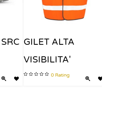
ANTIA
SRC
GILET ALTA
VISIBILITA'
0
Rating
Quick View
Add to Wishlist
Quick View
Add to Wishlist