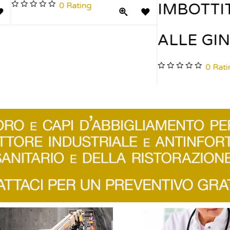
0
Rating
0
Rating
Quick View
Add to Wishlist