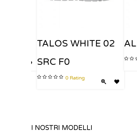
TALOS WHITE 02
ALI
SRC F0
Quick View
Add to Wishlist
0
Rating
Quick View
Add to Wishli
I NOSTRI MODELLI