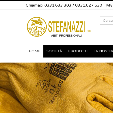
Chiamaci:
0331.633 303
/
0331.627 530
My
Search
HOME
SOCIETÀ
PRODOTTI
LA NOSTR