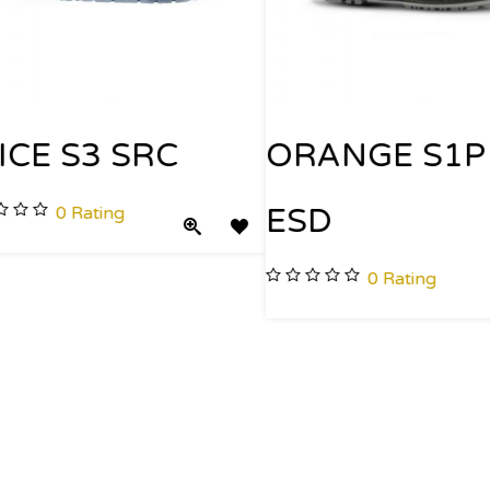
CE S3 SRC
ORANGE S1P 
ESD
0
Rating
Quick View
Add to Wishlist
0
Rating
st