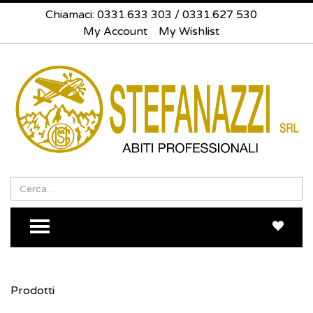
Chiamaci:
0331.633 303
/
0331.627 530
My Account
My Wishlist
Search
Sea
TOGGLE MENU
Prodotti