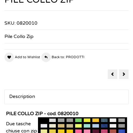
SKU:
0820010
Pile Collo Zip
Add to Wishlist
Back to: PRODOTTI
BERMUDA
CAP
MULTITAS
CU
Description
PILE COLLO ZIP - cod. 0820010
Due tasche
chiuse con zip