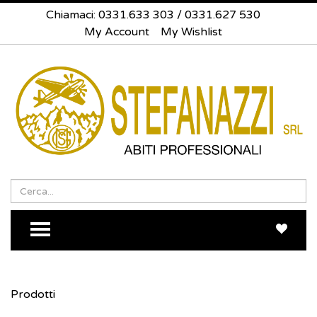
Chiamaci:
0331.633 303
/
0331.627 530
My Account
My Wishlist
Search
Sea
TOGGLE MENU
Prodotti