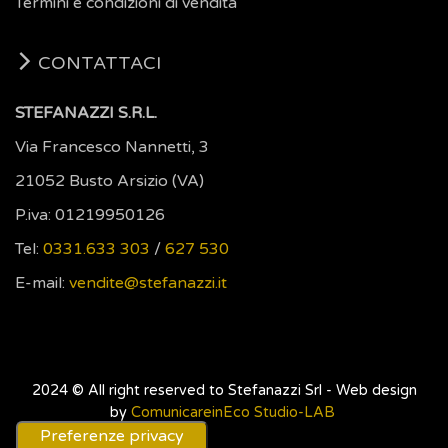
Termini e condizioni di vendita
CONTATTACI
STEFANAZZI S.R.L.
Via Francesco Nannetti, 3
21052 Busto Arsizio (VA)
P.iva: 01219950126
Tel:
0331.633 303
/
627 530
E-mail:
vendite@stefanazzi.it
2024 © All right reserved to Stefanazzi Srl -
Web design
by
ComunicareinEco Studio-LAB