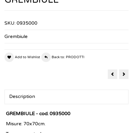
SKU:
0935000
Grembiule
Add to Wishlist
Back to: PRODOTTI
BERMUDA
CAP
MULTITAS
CU
Description
GREMBIULE - cod. 0935000
Misure: 70x70cm.