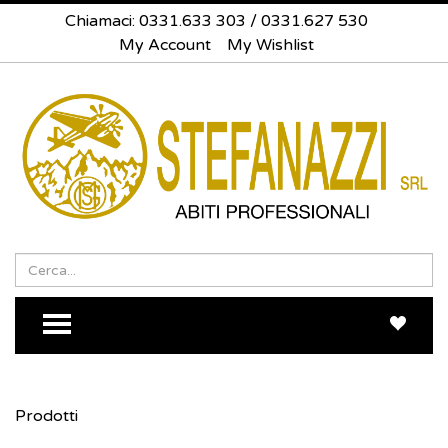
Chiamaci:
0331.633 303
/
0331.627 530
My Account
My Wishlist
Search
Sea
TOGGLE MENU
Prodotti