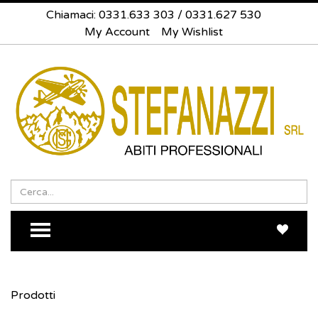
Chiamaci:
0331.633 303
/
0331.627 530
My Account
My Wishlist
Search
Sea
TOGGLE MENU
Prodotti