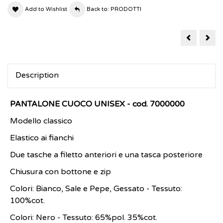
Add to Wishlist
Back to: PRODOTTI
BERMUDA
CAP
MULTITAS
CU
Description
PANTALONE CUOCO UNISEX - cod. 7000000
Modello classico
Elastico ai fianchi
Due tasche a filetto anteriori e una tasca posteriore
Chiusura con bottone e zip
Colori: Bianco, Sale e Pepe, Gessato - Tessuto:
100%cot.
Colori: Nero - Tessuto: 65%pol. 35%cot.