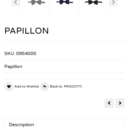
PAPILLON
SKU:
0954000
Papillon
Add to Wishlist
Back to: PRODOTTI
BERMUDA
CAP
MULTITAS
CU
Description