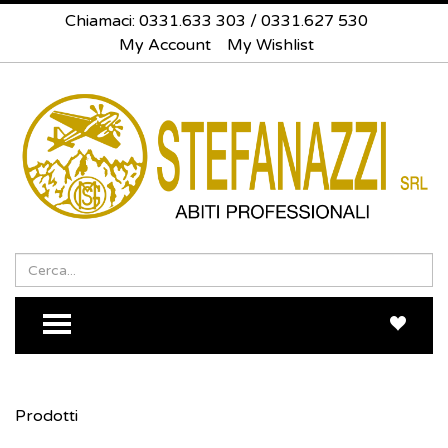
Chiamaci:
0331.633 303
/
0331.627 530
My Account
My Wishlist
Search
Sea
TOGGLE MENU
Prodotti