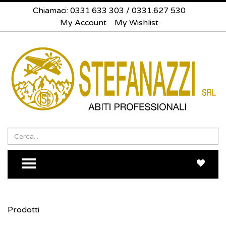
Chiamaci:
0331.633 303
/
0331.627 530
My Account
My Wishlist
Search
Sea
TOGGLE MENU
Prodotti