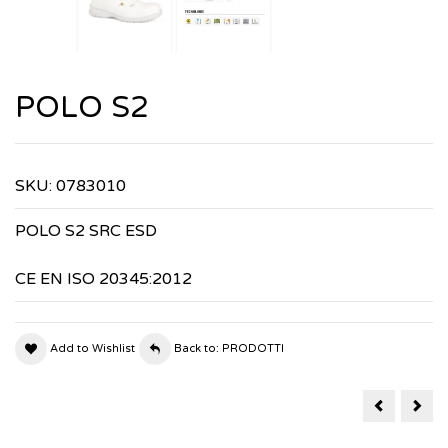
POLO S2
SKU:
0783010
POLO S2 SRC ESD
CE EN ISO 20345:2012
Add to Wishlist
Back to: PRODOTTI
BERMUDA
CAP
MULTITAS
CU