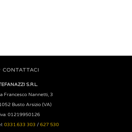
CONTATTACI
TEFANAZZI S.R.L.
ia Francesco Nannetti, 3
1052 Busto Arsizio (VA)
.iva: 01219950126
l:
0331.633 303
/
627 530