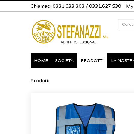
Chiamaci:
0331.633 303
/
0331.627 530
My
Search
HOME
SOCIETÀ
PRODOTTI
LA NOSTR
Prodotti