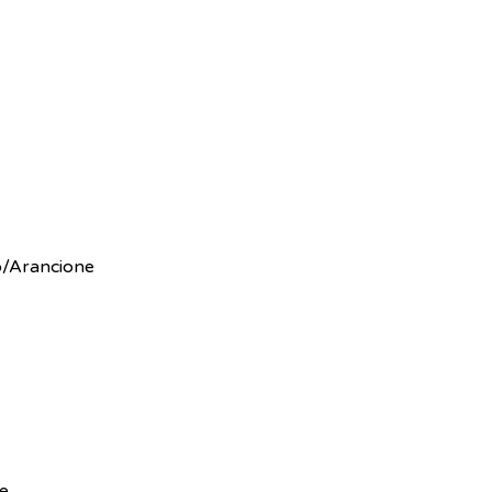
llo/Arancione
le