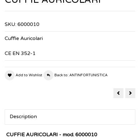
SKU:
6000010
Cuffie Auricolari
CE EN 352-1
Add to Wishlist
Back to: ANTINFORTUNISTICA
GLOVE
GU
TEXT
NYL
LOW
SP1
HRO
SRA
Description
CUFFIE AURICOLARI - mod. 6000010