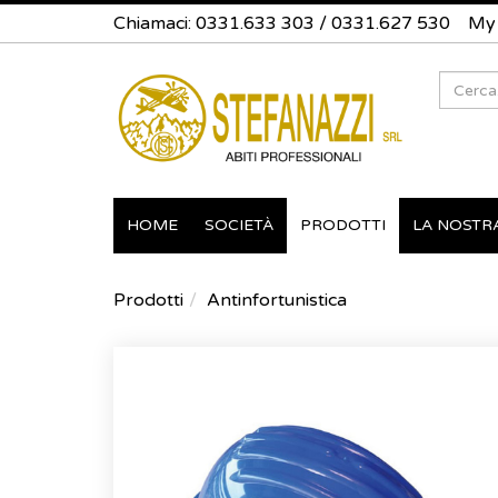
Chiamaci:
0331.633 303
/
0331.627 530
My
Search
HOME
SOCIETÀ
PRODOTTI
LA NOSTR
Prodotti
Antinfortunistica