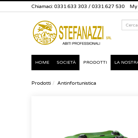
Chiamaci:
0331.633 303
/
0331.627 530
My
Search
HOME
SOCIETÀ
PRODOTTI
LA NOSTR
Prodotti
Antinfortunistica