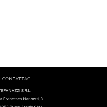
CONTATTACI
TEFANAZZI S.R.L.
ia Francesco Nannetti, 3
1052 Busto Arsizio (VA)